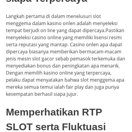
Langkah pertama di dalam menelusuri slot
menggema dalam kasino onlen adalah menyeleksi
tempat berjudi on line yang dapat dipercaya.Pastikan
menyeleksi casino online yang memiliki lisensi resmi
serta reputasi yang mantap. Casino onlen apa dapat
dipercaya biasanya memberikan bermacam-macam
jenis mesin slot gacor sebab pemasok terkemuka dan
menyediakan bonus dan peningkatan apa menarik.
Dengan memilih kasino online yang terpercaya,
pelaku dapat menyatakan bahwa slot menggema apa
mereka semua temui ialah fair play dan juga punya
kesempatan berhasil siapa jujur.
Memperhatikan RTP
SLOT serta Fluktuasi