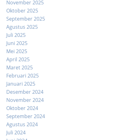
November 2025
Oktober 2025
September 2025
Agustus 2025
Juli 2025
Juni 2025
Mei 2025
April 2025
Maret 2025
Februari 2025
Januari 2025
Desember 2024
November 2024
Oktober 2024
September 2024
Agustus 2024
Juli 2024