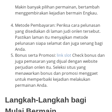
Makin banyak pilihan permainan, bertambah
menggembirakan kejadian bermain Engkau.
Metode Pembayaran: Periksa cara pelunasan
yang disediakan di laman judi onlen tersebut.
Pastikan laman itu menyajikan metode
pelunasan siapa selamat dan juga senang bagi
Anda.
Bonus serta Promosi:
link slot
Check bonus dan
juga pemasaran yang dijual dengan website
perjudian onlen itu. Seleksi situs yang
menawarkan bonus dan promosi menggaet
untuk memperbaiki kejadian melakukan
permainan Anda.
Langkah-Langkah bagi
Mulai Bermain