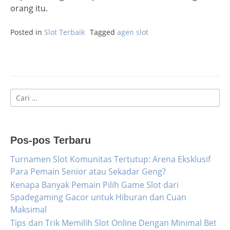
orang itu.
Posted in
Slot Terbaik
Tagged
agen slot
Cari
untuk:
Pos-pos Terbaru
Turnamen Slot Komunitas Tertutup: Arena Eksklusif
Para Pemain Senior atau Sekadar Geng?
Kenapa Banyak Pemain Pilih Game Slot dari
Spadegaming Gacor untuk Hiburan dan Cuan
Maksimal
Tips dan Trik Memilih Slot Online Dengan Minimal Bet