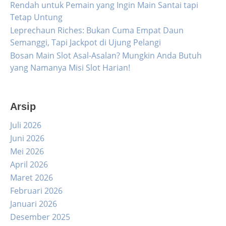
Rendah untuk Pemain yang Ingin Main Santai tapi
Tetap Untung
Leprechaun Riches: Bukan Cuma Empat Daun
Semanggi, Tapi Jackpot di Ujung Pelangi
Bosan Main Slot Asal-Asalan? Mungkin Anda Butuh
yang Namanya Misi Slot Harian!
Arsip
Juli 2026
Juni 2026
Mei 2026
April 2026
Maret 2026
Februari 2026
Januari 2026
Desember 2025