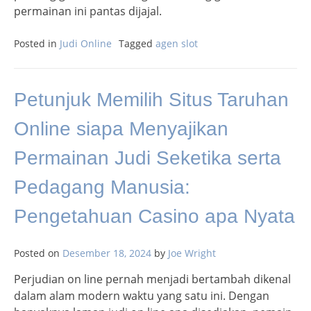
permainan ini pantas dijajal.
Posted in
Judi Online
Tagged
agen slot
Petunjuk Memilih Situs Taruhan
Online siapa Menyajikan
Permainan Judi Seketika serta
Pedagang Manusia:
Pengetahuan Casino apa Nyata
Posted on
Desember 18, 2024
by
Joe Wright
Perjudian on line pernah menjadi bertambah dikenal
dalam alam modern waktu yang satu ini. Dengan