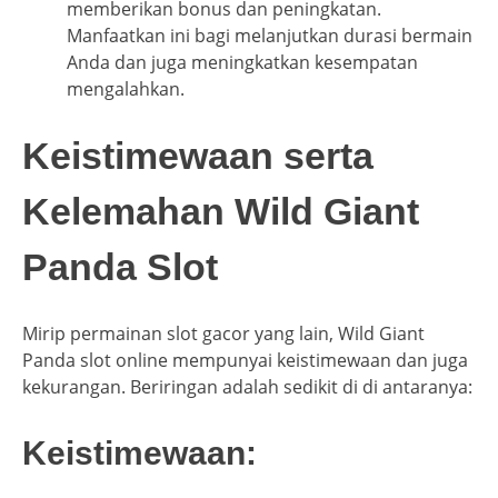
memberikan bonus dan peningkatan.
Manfaatkan ini bagi melanjutkan durasi bermain
Anda dan juga meningkatkan kesempatan
mengalahkan.
Keistimewaan serta
Kelemahan Wild Giant
Panda Slot
Mirip permainan slot gacor yang lain, Wild Giant
Panda slot online mempunyai keistimewaan dan juga
kekurangan. Beriringan adalah sedikit di di antaranya:
Keistimewaan: