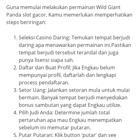
Guna memulai melakukan permainan Wild Giant
Panda slot gacor, Kamu memerlukan memperhatikan
steps beriringan:
Seleksi Casino Daring: Temukan tempat berjudi
daring apa menawarkan permainan ini.Pastikan
tempat berjudi tersebut terandal dan juga
punya lisensi siapa sah.
Daftar dan Buat Profil: Jika Engkau belum
mempunyai profil, daftarlah dan lengkapi
process pendaftaran.
Setor Uang: Jalankan setoran mula untuk mulai
bermain. Banyak tempat berjudi menyediakan
bonus sambutan yang dapat Engkau utilize.
Pilih Judi Anda: Determine jumlah total
pertaruhan apa mau Engkau menempatkan
sebelum ini memutar putaran.
Putar Putaran: Klik button ‘putar’ dan see