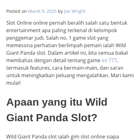
Posted on
Maret 9, 2025
by
Joe Wright
Slot Online online pernah beralih salah satu bentuk
entertainment apa paling terkenal di kelompok
penggemar judi. Salah no. 1 game slot yang
memesona perhatian berlimpah pemain ialah Wild
Giant Panda slot. Dalam artikel ini, kita semua bakal
membahas dengan detail tentang game
ini 777
,
termasuk features, cara bermain-main, dan saran
untuk meningkatkan peluang mengalahkan. Mari kami
mulai!
Apaan yang itu Wild
Giant Panda Slot?
Wild Giant Panda slot ialah gim slot online siapa