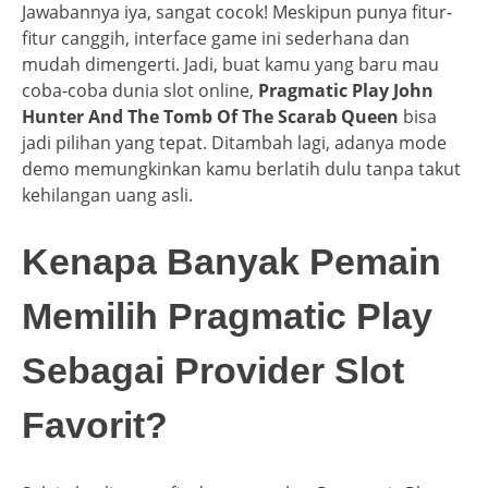
Jawabannya iya, sangat cocok! Meskipun punya fitur-
fitur canggih, interface game ini sederhana dan
mudah dimengerti. Jadi, buat kamu yang baru mau
coba-coba dunia slot online,
Pragmatic Play John
Hunter And The Tomb Of The Scarab Queen
bisa
jadi pilihan yang tepat. Ditambah lagi, adanya mode
demo memungkinkan kamu berlatih dulu tanpa takut
kehilangan uang asli.
Kenapa Banyak Pemain
Memilih Pragmatic Play
Sebagai Provider Slot
Favorit?