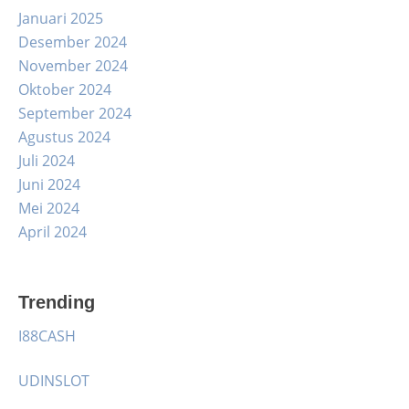
Januari 2025
Desember 2024
November 2024
Oktober 2024
September 2024
Agustus 2024
Juli 2024
Juni 2024
Mei 2024
April 2024
Trending
I88CASH
UDINSLOT