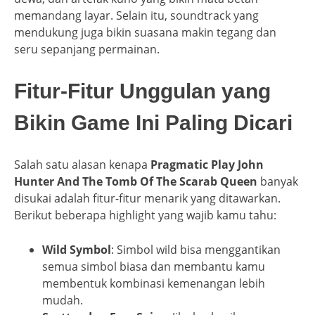
memandang layar. Selain itu, soundtrack yang
mendukung juga bikin suasana makin tegang dan
seru sepanjang permainan.
Fitur-Fitur Unggulan yang
Bikin Game Ini Paling Dicari
Salah satu alasan kenapa
Pragmatic Play John
Hunter And The Tomb Of The Scarab Queen
banyak
disukai adalah fitur-fitur menarik yang ditawarkan.
Berikut beberapa highlight yang wajib kamu tahu:
Wild Symbol
: Simbol wild bisa menggantikan
semua simbol biasa dan membantu kamu
membentuk kombinasi kemenangan lebih
mudah.