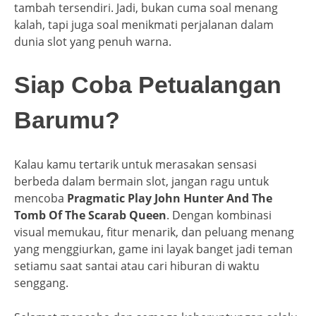
tambah tersendiri. Jadi, bukan cuma soal menang
kalah, tapi juga soal menikmati perjalanan dalam
dunia slot yang penuh warna.
Siap Coba Petualangan
Barumu?
Kalau kamu tertarik untuk merasakan sensasi
berbeda dalam bermain slot, jangan ragu untuk
mencoba
Pragmatic Play John Hunter And The
Tomb Of The Scarab Queen
. Dengan kombinasi
visual memukau, fitur menarik, dan peluang menang
yang menggiurkan, game ini layak banget jadi teman
setiamu saat santai atau cari hiburan di waktu
senggang.