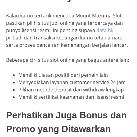
Kalau kamu tertarik mencoba Mount Mazuma Slot,
pastikan pilih situs judi online yang terpercaya dan
punya lisensi resmi. Ini penting supaya
data hk
pribadi dan transaksi keuangan kamu tetap aman,
serta proses pencairan kemenangan berjalan lancar.
Beberapa ciri situs slot online yang bagus antara lain:
Memiliki ulasan positif dari pemain lain
Menyediakan layanan customer service 24 jam
Pilihan metode deposit dan withdraw lengkap
Memiliki sertifikat keamanan dan lisensi resmi
Perhatikan Juga Bonus dan
Promo yang Ditawarkan