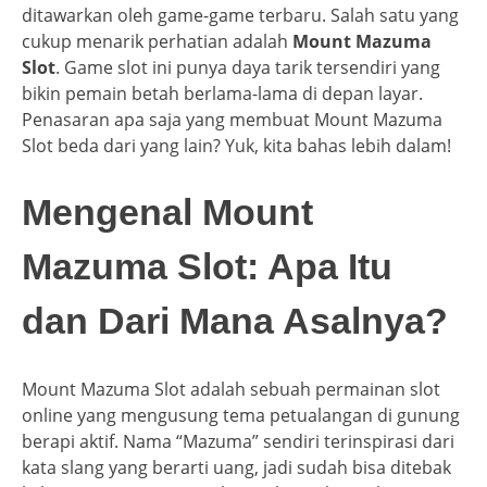
ditawarkan oleh game-game terbaru. Salah satu yang
cukup menarik perhatian adalah
Mount Mazuma
Slot
. Game slot ini punya daya tarik tersendiri yang
bikin pemain betah berlama-lama di depan layar.
Penasaran apa saja yang membuat Mount Mazuma
Slot beda dari yang lain? Yuk, kita bahas lebih dalam!
Mengenal Mount
Mazuma Slot: Apa Itu
dan Dari Mana Asalnya?
Mount Mazuma Slot adalah sebuah permainan slot
online yang mengusung tema petualangan di gunung
berapi aktif. Nama “Mazuma” sendiri terinspirasi dari
kata slang yang berarti uang, jadi sudah bisa ditebak