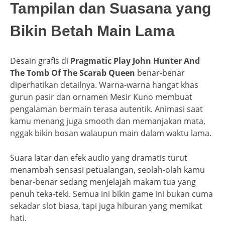
Tampilan dan Suasana yang
Bikin Betah Main Lama
Desain grafis di
Pragmatic Play John Hunter And
The Tomb Of The Scarab Queen
benar-benar
diperhatikan detailnya. Warna-warna hangat khas
gurun pasir dan ornamen Mesir Kuno membuat
pengalaman bermain terasa autentik. Animasi saat
kamu menang juga smooth dan memanjakan mata,
nggak bikin bosan walaupun main dalam waktu lama.
Suara latar dan efek audio yang dramatis turut
menambah sensasi petualangan, seolah-olah kamu
benar-benar sedang menjelajah makam tua yang
penuh teka-teki. Semua ini bikin game ini bukan cuma
sekadar slot biasa, tapi juga hiburan yang memikat
hati.