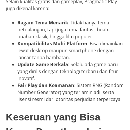
Selain kualitas grafis dan gameplay, Pragmatic Play
juga dikenal karena:
Ragam Tema Menarik
: Tidak hanya tema
petualangan, tapi juga tema fantasi, buah-
buahan klasik, hingga film populer.
Kompatibilitas Multi Platform
: Bisa dimainkan
lewat desktop maupun smartphone dengan
lancar tanpa hambatan.
Update Game Berkala
: Selalu ada game baru
yang dirilis dengan teknologi terbaru dan fitur
inovatif.
Fair Play dan Keamanan
: Sistem RNG (Random
Number Generator) yang terjamin adil serta
lisensi resmi dari otoritas perjudian terpercaya.
Keseruan yang Bisa