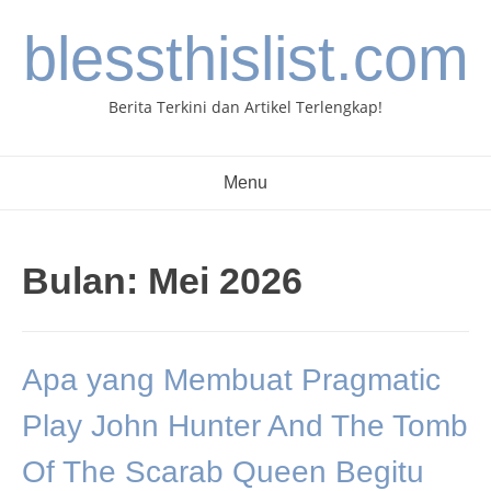
Skip
blessthislist.com
to
content
Berita Terkini dan Artikel Terlengkap!
Menu
Bulan:
Mei 2026
Apa yang Membuat Pragmatic
Play John Hunter And The Tomb
Of The Scarab Queen Begitu