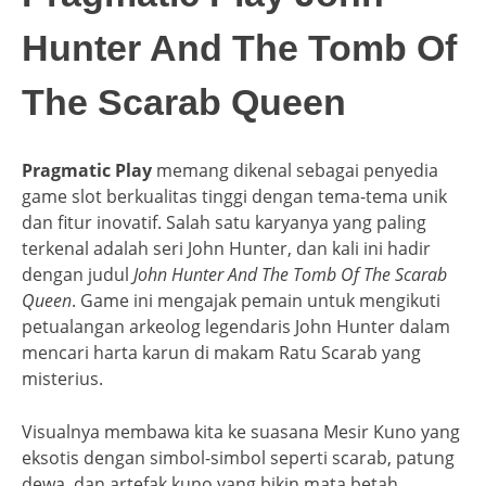
Hunter And The Tomb Of
The Scarab Queen
Pragmatic Play
memang dikenal sebagai penyedia
game slot berkualitas tinggi dengan tema-tema unik
dan fitur inovatif. Salah satu karyanya yang paling
terkenal adalah seri John Hunter, dan kali ini hadir
dengan judul
John Hunter And The Tomb Of The Scarab
Queen
. Game ini mengajak pemain untuk mengikuti
petualangan arkeolog legendaris John Hunter dalam
mencari harta karun di makam Ratu Scarab yang
misterius.
Visualnya membawa kita ke suasana Mesir Kuno yang
eksotis dengan simbol-simbol seperti scarab, patung
dewa, dan artefak kuno yang bikin mata betah