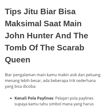
Tips Jitu Biar Bisa
Maksimal Saat Main
John Hunter And The
Tomb Of The Scarab
Queen
Biar pengalaman main kamu makin asik dan peluang
menang lebih besar, ada beberapa trik sederhana
yang bisa dicoba:
Kenali Pola Paylines
: Pelajari pola paylines
supaya kamu tahu simbol mana yang harus