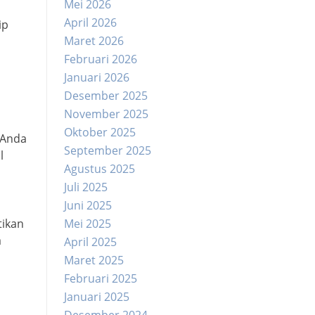
Mei 2026
April 2026
ip
Maret 2026
Februari 2026
Januari 2026
Desember 2025
November 2025
Oktober 2025
 Anda
September 2025
l
Agustus 2025
Juli 2025
Juni 2025
Mei 2025
tikan
a
April 2025
Maret 2025
Februari 2025
Januari 2025