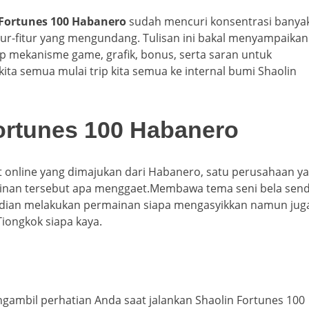
 Fortunes 100 Habanero
sudah mencuri konsentrasi banya
itur-fitur yang mengundang. Tulisan ini bakal menyampaikan
 mekanisme game, grafik, bonus, serta saran untuk
ita semua mulai trip kita semua ke internal bumi Shaolin
ortunes 100 Habanero
ot online yang dimajukan dari Habanero, satu perusahaan y
nan tersebut apa menggaet.Membawa tema seni bela send
jadian melakukan permainan siapa mengasyikkan namun jug
iongkok siapa kaya.
ambil perhatian Anda saat jalankan Shaolin Fortunes 100