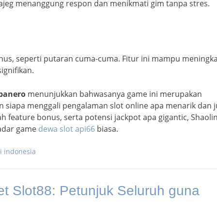
 ajeg menanggung respon dan menikmati gim tanpa stres.
bonus, seperti putaran cuma-cuma. Fitur ini mampu meningk
ignifikan.
abanero
menunjukkan bahwasanya game ini merupakan
an siapa menggali pengalaman slot online apa menarik dan 
feature bonus, serta potensi jackpot apa gigantic, Shaoli
kadar game
dewa slot api66
biasa.
di indonesia
net Slot88: Petunjuk Seluruh guna