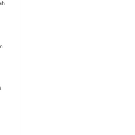
ah
an
i