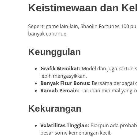
Keistimewaan dan Ke
Seperti game lain-lain, Shaolin Fortunes 100 
banyak continue.
Keunggulan
Grafik Memikat:
Model dan juga kartun 
lebih mengasyikkan.
Banyak Fitur Bonus:
Bersama berbagai c
Ramah Pemain:
Taruhan minimal yang ce
Kekurangan
Volatilitas Tinggian:
Biarpun ada probabil
besar some kemenangan kecil.