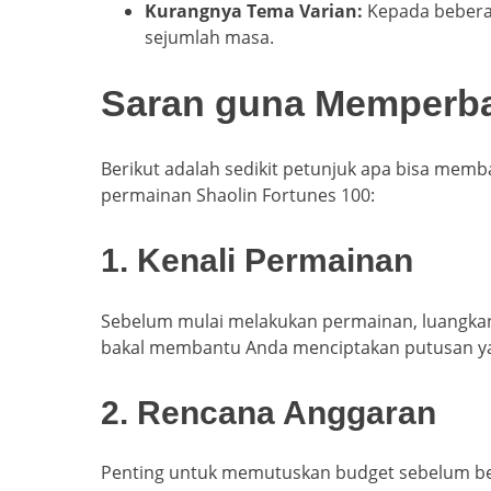
Kurangnya Tema Varian:
Kepada beberap
sejumlah masa.
Saran guna Memperba
Berikut adalah sedikit petunjuk apa bisa mem
permainan Shaolin Fortunes 100:
1. Kenali Permainan
Sebelum mulai melakukan permainan, luangkan
bakal membantu Anda menciptakan putusan ya
2. Rencana Anggaran
Penting untuk memutuskan budget sebelum ber