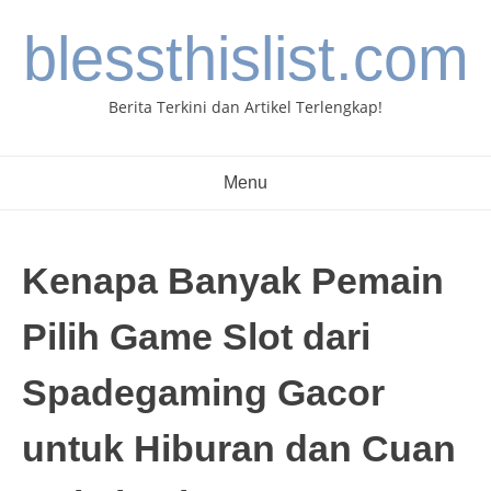
Skip
blessthislist.com
to
content
Berita Terkini dan Artikel Terlengkap!
Menu
Kenapa Banyak Pemain
Pilih Game Slot dari
Spadegaming Gacor
untuk Hiburan dan Cuan