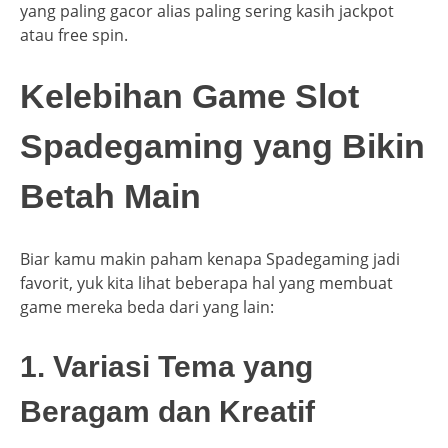
yang paling gacor alias paling sering kasih jackpot
atau free spin.
Kelebihan Game Slot
Spadegaming yang Bikin
Betah Main
Biar kamu makin paham kenapa Spadegaming jadi
favorit, yuk kita lihat beberapa hal yang membuat
game mereka beda dari yang lain:
1. Variasi Tema yang
Beragam dan Kreatif