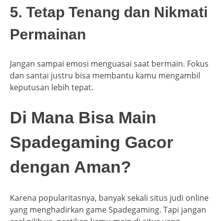
5. Tetap Tenang dan Nikmati
Permainan
Jangan sampai emosi menguasai saat bermain. Fokus
dan santai justru bisa membantu kamu mengambil
keputusan lebih tepat.
Di Mana Bisa Main
Spadegaming Gacor
dengan Aman?
Karena popularitasnya, banyak sekali situs judi online
yang menghadirkan game Spadegaming. Tapi jangan