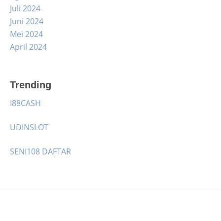
Juli 2024
Juni 2024
Mei 2024
April 2024
Trending
I88CASH
UDINSLOT
SENI108 DAFTAR