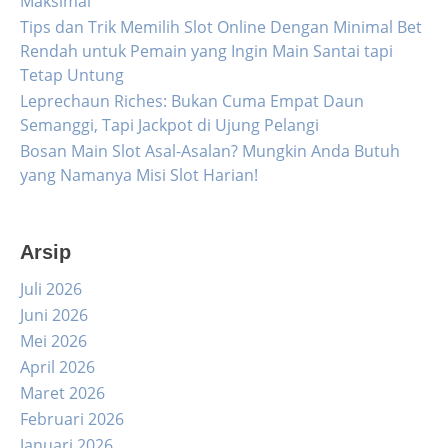
Maksimal
Tips dan Trik Memilih Slot Online Dengan Minimal Bet
Rendah untuk Pemain yang Ingin Main Santai tapi
Tetap Untung
Leprechaun Riches: Bukan Cuma Empat Daun
Semanggi, Tapi Jackpot di Ujung Pelangi
Bosan Main Slot Asal-Asalan? Mungkin Anda Butuh
yang Namanya Misi Slot Harian!
Arsip
Juli 2026
Juni 2026
Mei 2026
April 2026
Maret 2026
Februari 2026
Januari 2026