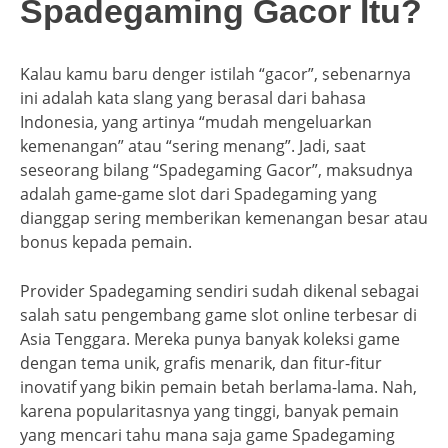
Spadegaming Gacor Itu?
Kalau kamu baru denger istilah “gacor”, sebenarnya
ini adalah kata slang yang berasal dari bahasa
Indonesia, yang artinya “mudah mengeluarkan
kemenangan” atau “sering menang”. Jadi, saat
seseorang bilang “Spadegaming Gacor”, maksudnya
adalah game-game slot dari Spadegaming yang
dianggap sering memberikan kemenangan besar atau
bonus kepada pemain.
Provider Spadegaming sendiri sudah dikenal sebagai
salah satu pengembang game slot online terbesar di
Asia Tenggara. Mereka punya banyak koleksi game
dengan tema unik, grafis menarik, dan fitur-fitur
inovatif yang bikin pemain betah berlama-lama. Nah,
karena popularitasnya yang tinggi, banyak pemain
yang mencari tahu mana saja game Spadegaming