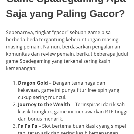
Saja yang Paling Gacor?
Sebenarnya, tingkat “gacor” sebuah game bisa
berbeda-beda tergantung keberuntungan masing-
masing pemain. Namun, berdasarkan pengalaman
komunitas dan review pemain, berikut beberapa judul
game Spadegaming yang terkenal sering kasih
kemenangan:
Dragon Gold
– Dengan tema naga dan
kekayaan, game ini punya fitur free spin yang
cukup sering muncul.
Journey to the Wealth
– Terinspirasi dari kisah
klasik Tiongkok, game ini menawarkan RTP tinggi
dan bonus menarik.
Fa Fa Fa
– Slot bertema buah klasik yang simpel
tapi tetap asik dan sering kasih kemenangan