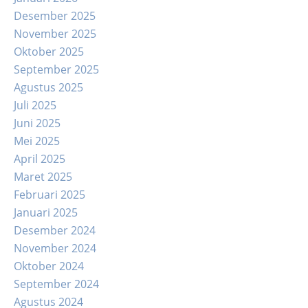
Desember 2025
November 2025
Oktober 2025
September 2025
Agustus 2025
Juli 2025
Juni 2025
Mei 2025
April 2025
Maret 2025
Februari 2025
Januari 2025
Desember 2024
November 2024
Oktober 2024
September 2024
Agustus 2024