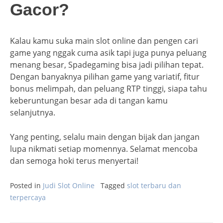
Gacor?
Kalau kamu suka main slot online dan pengen cari
game yang nggak cuma asik tapi juga punya peluang
menang besar, Spadegaming bisa jadi pilihan tepat.
Dengan banyaknya pilihan game yang variatif, fitur
bonus melimpah, dan peluang RTP tinggi, siapa tahu
keberuntungan besar ada di tangan kamu
selanjutnya.
Yang penting, selalu main dengan bijak dan jangan
lupa nikmati setiap momennya. Selamat mencoba
dan semoga hoki terus menyertai!
Posted in
Judi Slot Online
Tagged
slot terbaru dan
terpercaya