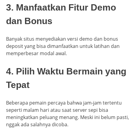
3. Manfaatkan Fitur Demo
dan Bonus
Banyak situs menyediakan versi demo dan bonus
deposit yang bisa dimanfaatkan untuk latihan dan
memperbesar modal awal.
4. Pilih Waktu Bermain yang
Tepat
Beberapa pemain percaya bahwa jam-jam tertentu
seperti malam hari atau saat server sepi bisa
meningkatkan peluang menang. Meski ini belum pasti,
nggak ada salahnya dicoba.