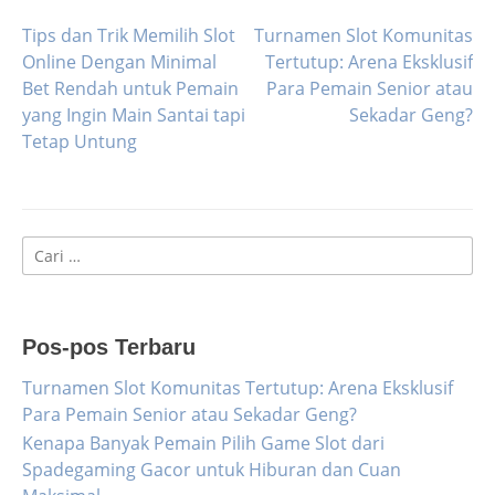
Tips dan Trik Memilih Slot
Turnamen Slot Komunitas
Navigasi
Online Dengan Minimal
Tertutup: Arena Eksklusif
Bet Rendah untuk Pemain
Para Pemain Senior atau
pos
yang Ingin Main Santai tapi
Sekadar Geng?
Tetap Untung
Cari
untuk:
Pos-pos Terbaru
Turnamen Slot Komunitas Tertutup: Arena Eksklusif
Para Pemain Senior atau Sekadar Geng?
Kenapa Banyak Pemain Pilih Game Slot dari
Spadegaming Gacor untuk Hiburan dan Cuan