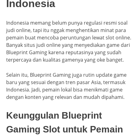
Indonesia
Indonesia memang belum punya regulasi resmi soal
judi online, tapi itu nggak menghentikan minat para
pemain buat mencoba peruntungan lewat slot online.
Banyak situs judi online yang menyediakan game dari
Blueprint Gaming karena reputasinya yang sudah
terpercaya dan kualitas gamenya yang oke banget.
Selain itu, Blueprint Gaming juga rutin update game
baru yang sesuai dengan tren pasar Asia, termasuk
Indonesia. Jadi, pemain lokal bisa menikmati game
dengan konten yang relevan dan mudah dipahami.
Keunggulan Blueprint
Gaming Slot untuk Pemain