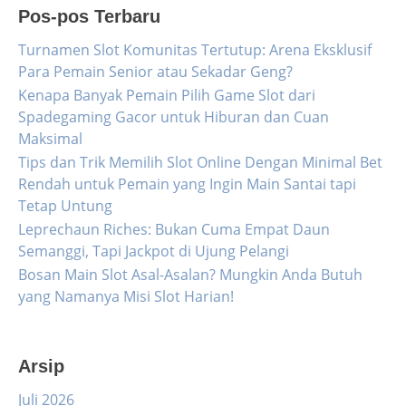
Pos-pos Terbaru
Turnamen Slot Komunitas Tertutup: Arena Eksklusif
Para Pemain Senior atau Sekadar Geng?
Kenapa Banyak Pemain Pilih Game Slot dari
Spadegaming Gacor untuk Hiburan dan Cuan
Maksimal
Tips dan Trik Memilih Slot Online Dengan Minimal Bet
Rendah untuk Pemain yang Ingin Main Santai tapi
Tetap Untung
Leprechaun Riches: Bukan Cuma Empat Daun
Semanggi, Tapi Jackpot di Ujung Pelangi
Bosan Main Slot Asal-Asalan? Mungkin Anda Butuh
yang Namanya Misi Slot Harian!
Arsip
Juli 2026