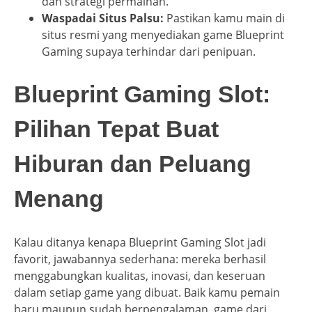
dan strategi permainan.
Waspadai Situs Palsu:
Pastikan kamu main di
situs resmi yang menyediakan game Blueprint
Gaming supaya terhindar dari penipuan.
Blueprint Gaming Slot:
Pilihan Tepat Buat
Hiburan dan Peluang
Menang
Kalau ditanya kenapa Blueprint Gaming Slot jadi
favorit, jawabannya sederhana: mereka berhasil
menggabungkan kualitas, inovasi, dan keseruan
dalam setiap game yang dibuat. Baik kamu pemain
baru maupun sudah berpengalaman, game dari