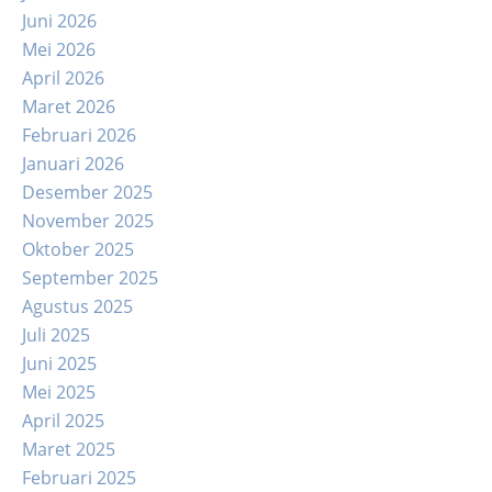
Juni 2026
Mei 2026
April 2026
Maret 2026
Februari 2026
Januari 2026
Desember 2025
November 2025
Oktober 2025
September 2025
Agustus 2025
Juli 2025
Juni 2025
Mei 2025
April 2025
Maret 2025
Februari 2025