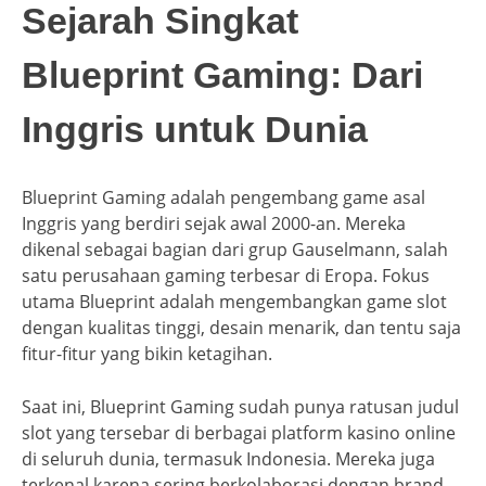
Sejarah Singkat
Blueprint Gaming: Dari
Inggris untuk Dunia
Blueprint Gaming adalah pengembang game asal
Inggris yang berdiri sejak awal 2000-an. Mereka
dikenal sebagai bagian dari grup Gauselmann, salah
satu perusahaan gaming terbesar di Eropa. Fokus
utama Blueprint adalah mengembangkan game slot
dengan kualitas tinggi, desain menarik, dan tentu saja
fitur-fitur yang bikin ketagihan.
Saat ini, Blueprint Gaming sudah punya ratusan judul
slot yang tersebar di berbagai platform kasino online
di seluruh dunia, termasuk Indonesia. Mereka juga
terkenal karena sering berkolaborasi dengan brand-