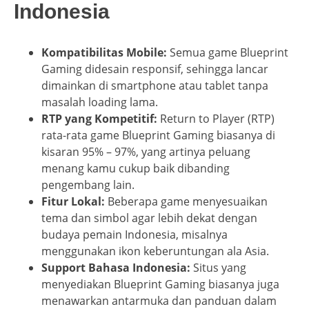
Indonesia
Kompatibilitas Mobile:
Semua game Blueprint
Gaming didesain responsif, sehingga lancar
dimainkan di smartphone atau tablet tanpa
masalah loading lama.
RTP yang Kompetitif:
Return to Player (RTP)
rata-rata game Blueprint Gaming biasanya di
kisaran 95% – 97%, yang artinya peluang
menang kamu cukup baik dibanding
pengembang lain.
Fitur Lokal:
Beberapa game menyesuaikan
tema dan simbol agar lebih dekat dengan
budaya pemain Indonesia, misalnya
menggunakan ikon keberuntungan ala Asia.
Support Bahasa Indonesia:
Situs yang
menyediakan Blueprint Gaming biasanya juga
menawarkan antarmuka dan panduan dalam