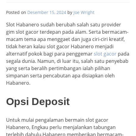
Posted on
Desember 15, 2024
by
Joe Wright
Slot Habanero sudah berubah salah satu provider
gim slot gacor terdepan pada alam. Serta bermacam-
macam tema apa menggaet dan juga ciri-ciri kreatif,
tidak heran kalau slot gacor Habanero menjadi
alternatif pokok bagi para penggemar
slot gacor
pada
segala dunia. Namun, di luar itu, salah satu penyebab
yang serta beralih pertimbangan ialah pilihan
simpanan serta pencabutan apa disiapkan oleh
Habanero.
Opsi Deposit
Untuk mulai pengalaman bermain slot gacor
Habanero, Engkau perlu menjalankan tabungan
terlebih dahulu.Habanero memberikan bermacam-