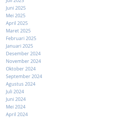
Juli 2025
Juni 2025
Mei 2025
April 2025
Maret 2025
Februari 2025
Januari 2025
Desember 2024
November 2024
Oktober 2024
September 2024
Agustus 2024
Juli 2024
Juni 2024
Mei 2024
April 2024