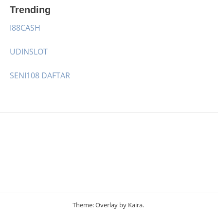
Trending
I88CASH
UDINSLOT
SENI108 DAFTAR
Theme: Overlay by
Kaira
.