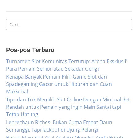
Cari
untuk:
Pos-pos Terbaru
Turnamen Slot Komunitas Tertutup: Arena Eksklusif
Para Pemain Senior atau Sekadar Geng?
Kenapa Banyak Pemain Pilih Game Slot dari
Spadegaming Gacor untuk Hiburan dan Cuan
Maksimal
Tips dan Trik Memilih Slot Online Dengan Minimal Bet
Rendah untuk Pemain yang Ingin Main Santai tapi
Tetap Untung
Leprechaun Riches: Bukan Cuma Empat Daun
Semanggi, Tapi Jackpot di Ujung Pelangi
Bosan Main Slot Asal-Asalan? Mungkin Anda Butuh