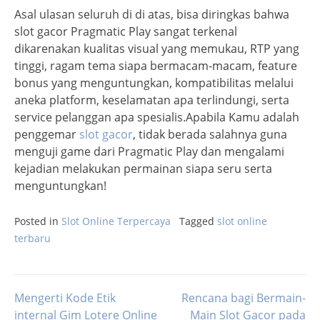
Asal ulasan seluruh di di atas, bisa diringkas bahwa
slot gacor Pragmatic Play sangat terkenal
dikarenakan kualitas visual yang memukau, RTP yang
tinggi, ragam tema siapa bermacam-macam, feature
bonus yang menguntungkan, kompatibilitas melalui
aneka platform, keselamatan apa terlindungi, serta
service pelanggan apa spesialis.Apabila Kamu adalah
penggemar
slot gacor
, tidak berada salahnya guna
menguji game dari Pragmatic Play dan mengalami
kejadian melakukan permainan siapa seru serta
menguntungkan!
Posted in
Slot Online Terpercaya
Tagged
slot online
terbaru
Mengerti Kode Etik
Rencana bagi Bermain-
Navigasi
internal Gim Lotere Online
Main Slot Gacor pada