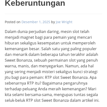
Keberuntungan
Posted on
Desember 1, 2025
by
Joe Wright
Dalam dunia perjudian daring, mesin slot telah
menjadi magnet bagi para pemain yang mencari
hiburan sekaligus kesempatan untuk memperoleh
kemenangan besar. Salah satu yang paling populer
dan menarik dalam beberapa tahun terakhir adalah
Sweet Bonanza, sebuah permainan slot yang penuh
warna, manis, dan menyegarkan. Namun, ada hal
yang sering menjadi misteri sekaligus kunci strategi
jitu bagi para pemain: RTP slot Sweet Bonanza. Apa
sebenarnya RTP itu? Bagaimana pengaruhnya
terhadap peluang Anda meraih kemenangan? Mari
kita selami bersama-sama, mengupas tuntas segala
seluk-beluk RTP slot Sweet Bonanza dalam artikel ini.