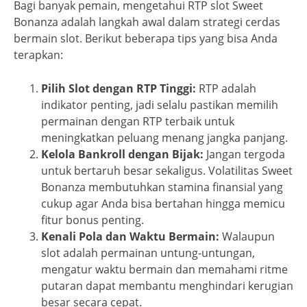
Bagi banyak pemain, mengetahui RTP slot Sweet
Bonanza adalah langkah awal dalam strategi cerdas
bermain slot. Berikut beberapa tips yang bisa Anda
terapkan:
Pilih Slot dengan RTP Tinggi:
RTP adalah
indikator penting, jadi selalu pastikan memilih
permainan dengan RTP terbaik untuk
meningkatkan peluang menang jangka panjang.
Kelola Bankroll dengan Bijak:
Jangan tergoda
untuk bertaruh besar sekaligus. Volatilitas Sweet
Bonanza membutuhkan stamina finansial yang
cukup agar Anda bisa bertahan hingga memicu
fitur bonus penting.
Kenali Pola dan Waktu Bermain:
Walaupun
slot adalah permainan untung-untungan,
mengatur waktu bermain dan memahami ritme
putaran dapat membantu menghindari kerugian
besar secara cepat.