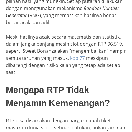
pilihan hasil yang mungkin. Setiap putaran dilakukan
dengan menggunakan mekanisme
Random Number
Generator
(RNG), yang memastikan hasilnya benar-
benar acak dan adil.
Meski hasilnya acak, secara matematis dan statistik,
dalam jangka panjang mesin slot dengan RTP 96,51%
seperti Sweet Bonanza akan “mengembalikan” hampir
semua taruhan yang masuk,
kopi77
meskipun
dibarengi dengan risiko kalah yang tetap ada setiap
saat.
Mengapa RTP Tidak
Menjamin Kemenangan?
RTP bisa disamakan dengan harga sebuah tiket
masuk di dunia slot – sebuah patokan, bukan jaminan