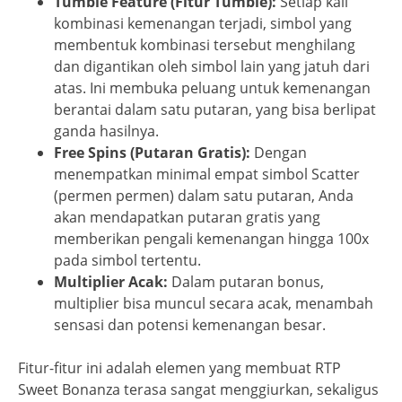
Tumble Feature (Fitur Tumble):
Setiap kali
kombinasi kemenangan terjadi, simbol yang
membentuk kombinasi tersebut menghilang
dan digantikan oleh simbol lain yang jatuh dari
atas. Ini membuka peluang untuk kemenangan
berantai dalam satu putaran, yang bisa berlipat
ganda hasilnya.
Free Spins (Putaran Gratis):
Dengan
menempatkan minimal empat simbol Scatter
(permen permen) dalam satu putaran, Anda
akan mendapatkan putaran gratis yang
memberikan pengali kemenangan hingga 100x
pada simbol tertentu.
Multiplier Acak:
Dalam putaran bonus,
multiplier bisa muncul secara acak, menambah
sensasi dan potensi kemenangan besar.
Fitur-fitur ini adalah elemen yang membuat RTP
Sweet Bonanza terasa sangat menggiurkan, sekaligus