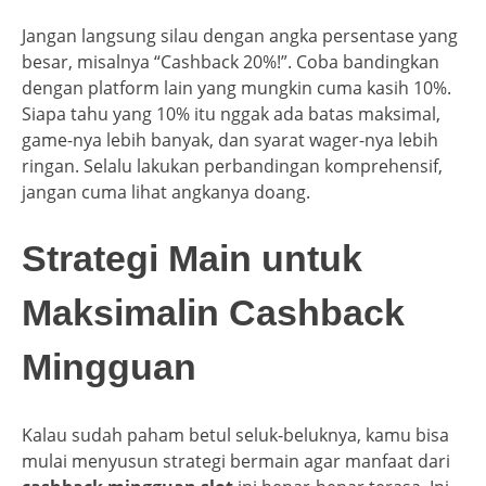
Jangan langsung silau dengan angka persentase yang
besar, misalnya “Cashback 20%!”. Coba bandingkan
dengan platform lain yang mungkin cuma kasih 10%.
Siapa tahu yang 10% itu nggak ada batas maksimal,
game-nya lebih banyak, dan syarat wager-nya lebih
ringan. Selalu lakukan perbandingan komprehensif,
jangan cuma lihat angkanya doang.
Strategi Main untuk
Maksimalin Cashback
Mingguan
Kalau sudah paham betul seluk-beluknya, kamu bisa
mulai menyusun strategi bermain agar manfaat dari