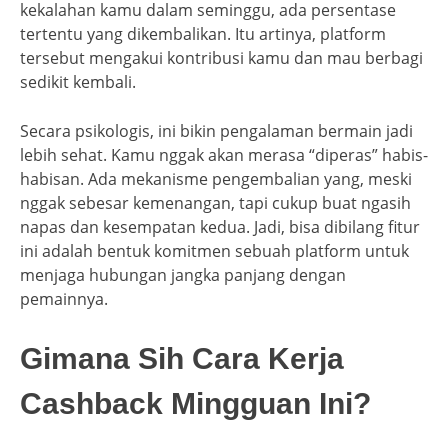
kekalahan kamu dalam seminggu, ada persentase
tertentu yang dikembalikan. Itu artinya, platform
tersebut mengakui kontribusi kamu dan mau berbagi
sedikit kembali.
Secara psikologis, ini bikin pengalaman bermain jadi
lebih sehat. Kamu nggak akan merasa “diperas” habis-
habisan. Ada mekanisme pengembalian yang, meski
nggak sebesar kemenangan, tapi cukup buat ngasih
napas dan kesempatan kedua. Jadi, bisa dibilang fitur
ini adalah bentuk komitmen sebuah platform untuk
menjaga hubungan jangka panjang dengan
pemainnya.
Gimana Sih Cara Kerja
Cashback Mingguan Ini?