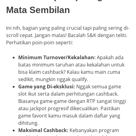
Mata Sembilan
Ini nih, bagian yang paling crucial tapi paling sering di-
scroll cepat. Jangan malas! Bacalah S&K dengan teliti.
Perhatikan poin-poin seperti:
Minimum Turnover/Kekalahan:
Apakah ada
batas minimum taruhan atau kekalahan untuk
bisa klaim cashback? Kalau kamu main cuma
sedikit, mungkin nggak qualify.
Game yang Di-eksklusi:
Nggak semua game
slot ikut serta dalam perhitungan cashback.
Biasanya game-game dengan RTP sangat tinggi
atau jackpot progresif dikecualikan. Pastikan
game favorit kamu masuk dalam daftar yang
dihitung.
Maksimal Cashback:
Kebanyakan program