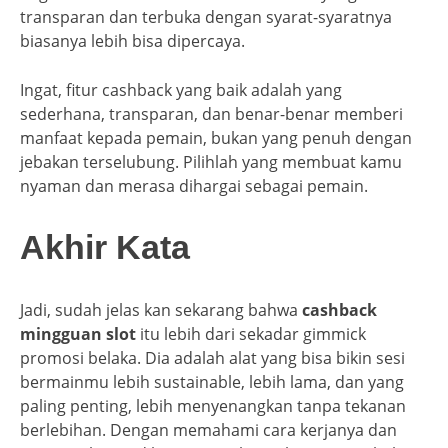
transparan dan terbuka dengan syarat-syaratnya
biasanya lebih bisa dipercaya.
Ingat, fitur cashback yang baik adalah yang
sederhana, transparan, dan benar-benar memberi
manfaat kepada pemain, bukan yang penuh dengan
jebakan terselubung. Pilihlah yang membuat kamu
nyaman dan merasa dihargai sebagai pemain.
Akhir Kata
Jadi, sudah jelas kan sekarang bahwa
cashback
mingguan slot
itu lebih dari sekadar gimmick
promosi belaka. Dia adalah alat yang bisa bikin sesi
bermainmu lebih sustainable, lebih lama, dan yang
paling penting, lebih menyenangkan tanpa tekanan
berlebihan. Dengan memahami cara kerjanya dan