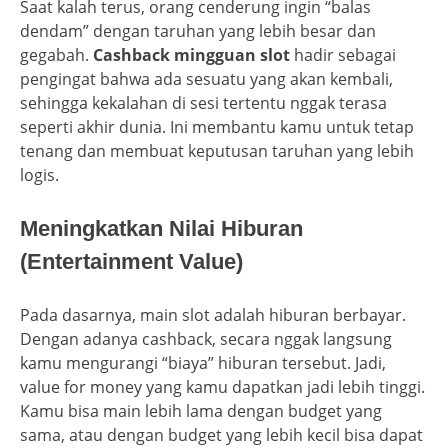
Saat kalah terus, orang cenderung ingin “balas
dendam” dengan taruhan yang lebih besar dan
gegabah.
Cashback mingguan slot
hadir sebagai
pengingat bahwa ada sesuatu yang akan kembali,
sehingga kekalahan di sesi tertentu nggak terasa
seperti akhir dunia. Ini membantu kamu untuk tetap
tenang dan membuat keputusan taruhan yang lebih
logis.
Meningkatkan Nilai Hiburan
(Entertainment Value)
Pada dasarnya, main slot adalah hiburan berbayar.
Dengan adanya cashback, secara nggak langsung
kamu mengurangi “biaya” hiburan tersebut. Jadi,
value for money yang kamu dapatkan jadi lebih tinggi.
Kamu bisa main lebih lama dengan budget yang
sama, atau dengan budget yang lebih kecil bisa dapat