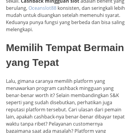
sekali.
Cashback mingguan slot
adalah benefit yang
berulang,
Oceanslot88
konsisten, dan seringkali lebih
mudah untuk diuangkan setelah memenuhi syarat.
Keduanya punya fungsi yang berbeda dan bisa saling
melengkapi.
Memilih Tempat Bermain
yang Tepat
Lalu, gimana caranya memilih platform yang
menawarkan program cashback mingguan yang
benar-benar worth it? Selain membandingkan S&K
seperti yang sudah disebutkan, perhatikan juga
reputasi platform tersebut. Cari ulasan dari pemain
lain, apakah cashback-nya benar-benar dibayar tepat
waktu tanpa ribet? Pelayanan customernya
bagaimana saat ada masalah? Platform yang