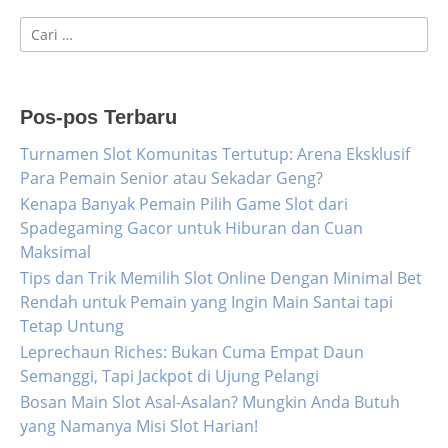
Cari
untuk:
Pos-pos Terbaru
Turnamen Slot Komunitas Tertutup: Arena Eksklusif
Para Pemain Senior atau Sekadar Geng?
Kenapa Banyak Pemain Pilih Game Slot dari
Spadegaming Gacor untuk Hiburan dan Cuan
Maksimal
Tips dan Trik Memilih Slot Online Dengan Minimal Bet
Rendah untuk Pemain yang Ingin Main Santai tapi
Tetap Untung
Leprechaun Riches: Bukan Cuma Empat Daun
Semanggi, Tapi Jackpot di Ujung Pelangi
Bosan Main Slot Asal-Asalan? Mungkin Anda Butuh
yang Namanya Misi Slot Harian!